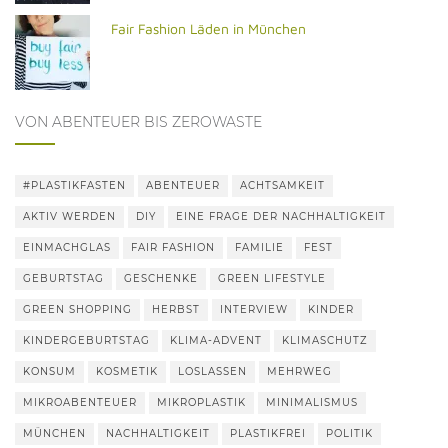
Fair Fashion Läden in München
VON ABENTEUER BIS ZEROWASTE
#PLASTIKFASTEN
ABENTEUER
ACHTSAMKEIT
AKTIV WERDEN
DIY
EINE FRAGE DER NACHHALTIGKEIT
EINMACHGLAS
FAIR FASHION
FAMILIE
FEST
GEBURTSTAG
GESCHENKE
GREEN LIFESTYLE
GREEN SHOPPING
HERBST
INTERVIEW
KINDER
KINDERGEBURTSTAG
KLIMA-ADVENT
KLIMASCHUTZ
KONSUM
KOSMETIK
LOSLASSEN
MEHRWEG
MIKROABENTEUER
MIKROPLASTIK
MINIMALISMUS
MÜNCHEN
NACHHALTIGKEIT
PLASTIKFREI
POLITIK