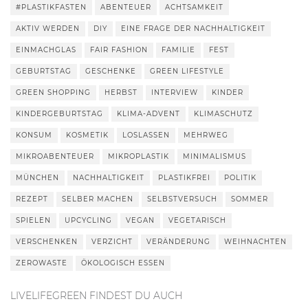
#PLASTIKFASTEN
ABENTEUER
ACHTSAMKEIT
AKTIV WERDEN
DIY
EINE FRAGE DER NACHHALTIGKEIT
EINMACHGLAS
FAIR FASHION
FAMILIE
FEST
GEBURTSTAG
GESCHENKE
GREEN LIFESTYLE
GREEN SHOPPING
HERBST
INTERVIEW
KINDER
KINDERGEBURTSTAG
KLIMA-ADVENT
KLIMASCHUTZ
KONSUM
KOSMETIK
LOSLASSEN
MEHRWEG
MIKROABENTEUER
MIKROPLASTIK
MINIMALISMUS
MÜNCHEN
NACHHALTIGKEIT
PLASTIKFREI
POLITIK
REZEPT
SELBER MACHEN
SELBSTVERSUCH
SOMMER
SPIELEN
UPCYCLING
VEGAN
VEGETARISCH
VERSCHENKEN
VERZICHT
VERÄNDERUNG
WEIHNACHTEN
ZEROWASTE
ÖKOLOGISCH ESSEN
LIVELIFEGREEN FINDEST DU AUCH