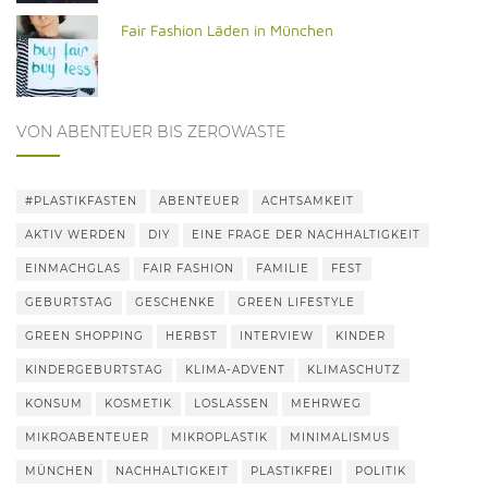
Fair Fashion Läden in München
VON ABENTEUER BIS ZEROWASTE
#PLASTIKFASTEN
ABENTEUER
ACHTSAMKEIT
AKTIV WERDEN
DIY
EINE FRAGE DER NACHHALTIGKEIT
EINMACHGLAS
FAIR FASHION
FAMILIE
FEST
GEBURTSTAG
GESCHENKE
GREEN LIFESTYLE
GREEN SHOPPING
HERBST
INTERVIEW
KINDER
KINDERGEBURTSTAG
KLIMA-ADVENT
KLIMASCHUTZ
KONSUM
KOSMETIK
LOSLASSEN
MEHRWEG
MIKROABENTEUER
MIKROPLASTIK
MINIMALISMUS
MÜNCHEN
NACHHALTIGKEIT
PLASTIKFREI
POLITIK